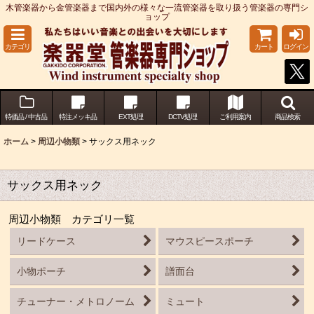
木管楽器から金管楽器まで国内外の様々な一流管楽器を取り扱う管楽器の専門シ
ョップ
カテゴリ
カート
ログイン
特価品 / 中古品
特注メッキ品
EXT処理
DCTV処理
ご利用案内
商品検索
ホーム
>
周辺小物類
>
サックス用ネック
サックス用ネック
周辺小物類 カテゴリ一覧
リードケース
マウスピースポーチ
小物ポーチ
譜面台
チューナー・メトロノーム
ミュート