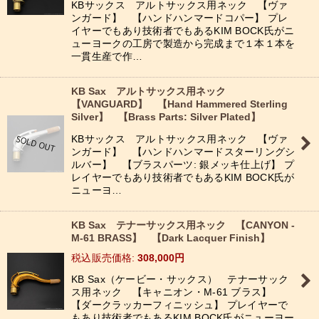
KBサックス アルトサックス用ネック 【ヴァ
ンガード】 【ハンドハンマードコパー】 プレ
イヤーでもあり技術者でもあるKIM BOCK氏がニ
ューヨークの工房で製造から完成まで１本１本を
一貫生産で作…
KB Sax アルトサックス用ネック
【VANGUARD】 【Hand Hammered Sterling
Silver】 【Brass Parts: Silver Plated】
KBサックス アルトサックス用ネック 【ヴァ
ンガード】 【ハンドハンマードスターリングシ
ルバー】 【ブラスパーツ: 銀メッキ仕上げ】 プ
レイヤーでもあり技術者でもあるKIM BOCK氏が
ニューヨ…
KB Sax テナーサックス用ネック 【CANYON -
M-61 BRASS】 【Dark Lacquer Finish】
税込
:
308,000
円
KB Sax（ケービー・サックス） テナーサック
ス用ネック 【キャニオン・M-61 ブラス】
【ダークラッカーフィニッシュ】 プレイヤーで
もあり技術者でもあるKIM BOCK氏がニューヨー