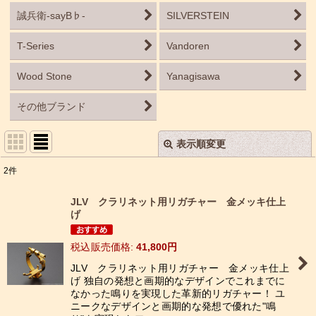
誠兵衛-sayB♭-
SILVERSTEIN
T-Series
Vandoren
Wood Stone
Yanagisawa
その他ブランド
表示順変更
閉じる
2
件
表示数
:
JLV クラリネット用リガチャー 金メッキ仕上
げ
並び順
:
税込
:
41,800
円
絞り込む
JLV クラリネット用リガチャー 金メッキ仕上
げ 独自の発想と画期的なデザインでこれまでに
なかった鳴りを実現した革新的リガチャー！ ユ
ニークなデザインと画期的な発想で優れた"鳴