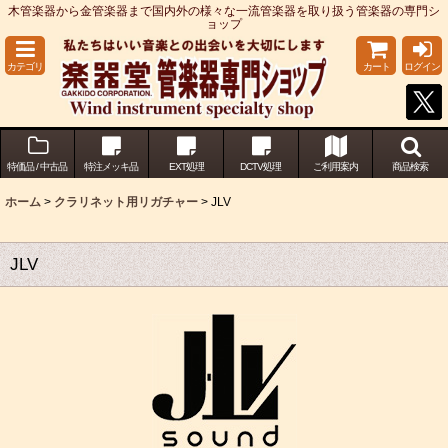
木管楽器から金管楽器まで国内外の様々な一流管楽器を取り扱う管楽器の専門シ
ョップ
カテゴリ
カート
ログイン
特価品 / 中古品
特注メッキ品
EXT処理
DCTV処理
ご利用案内
商品検索
ホーム
>
クラリネット用リガチャー
>
JLV
JLV