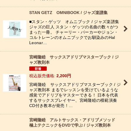
STAN GETZ OMNIBOOK / ジャズ楽譜集
■スタン・ゲッツ オムニブック / ジャズ楽譜集
ジャズの巨人 スタン・ゲッツの名曲の数々がつ
まった一冊。 チャーリー・パーカーやジョン・
コルトレーンのオムニブックでお馴染みのHal
Leonar…
宮崎隆睦 サックスアドリブマスターブック / ジ
ャズ教則本
税込
:
2,200
円
宮崎隆睦 サックスアドリブマスターブック / ジ
ャズ教則本 まるでレッスンを受けているような
感覚でアドリブをマスターできる！ 日本を代表
するサックスプレイヤー、宮崎隆睦の模範演奏
CD付き教本が発売！…
宮崎隆睦 アルトサックス・アドリブメソッド
極上テクニックをDVDで学ぶ / ジャズ教則本