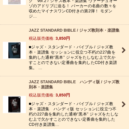
ク Vol.2 / ジャズ教本・楽譜集 ヴァーチュオー
ゾのアドリブに迫る！ パーカーの名曲の数々を
収めたマイナスワンCD付きの第2弾！ モダン
ジ…
JAZZ STANDARD BIBLE / ジャズ教則本・楽譜集
税込
:
3,850
円
■ジャズ・スタンダード・バイブル / ジャズ教
本・楽譜集 セッションに役立つ不朽の227曲を
集約した通称“黒本” ジャズをたしなむ上で欠か
すことのできない定番曲を集約したCD付き楽譜
集。 …
JAZZ STANDARD BIBLE ハンディ版 / ジャズ教
則本・楽譜集
税込
:
3,850
円
■ジャズ・スタンダード・バイブル / ジャズ教
本・楽譜集 ハンディ版 セッションに役立つ不
朽の227曲を集約した通称“黒本” ジャズをたしな
む上で欠かすことのできない定番曲を集約した
CD付き楽譜集…