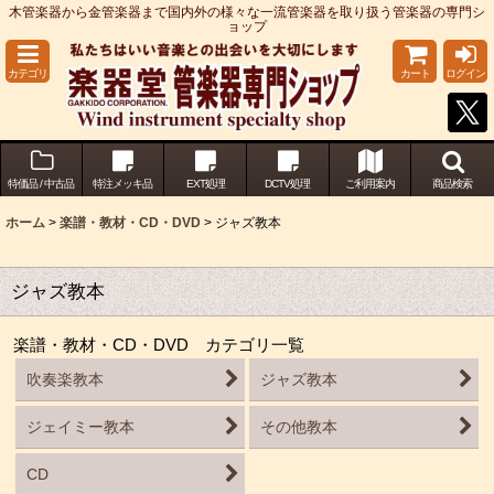
木管楽器から金管楽器まで国内外の様々な一流管楽器を取り扱う管楽器の専門シ
ョップ
カテゴリ
カート
ログイン
特価品 / 中古品
特注メッキ品
EXT処理
DCTV処理
ご利用案内
商品検索
ホーム
>
楽譜・教材・CD・DVD
>
ジャズ教本
ジャズ教本
楽譜・教材・CD・DVD カテゴリ一覧
吹奏楽教本
ジャズ教本
ジェイミー教本
その他教本
CD