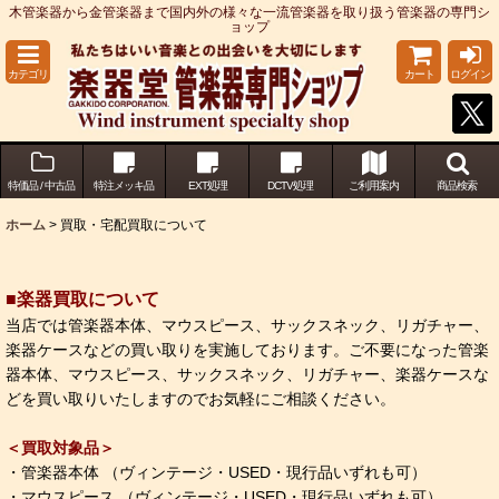
木管楽器から金管楽器まで国内外の様々な一流管楽器を取り扱う管楽器の専門シ
ョップ
カテゴリ
カート
ログイン
特価品 / 中古品
特注メッキ品
EXT処理
DCTV処理
ご利用案内
商品検索
ホーム
>
買取・宅配買取について
■楽器買取について
当店では管楽器本体、マウスピース、サックスネック、リガチャー、
楽器ケースなどの買い取りを実施しております。ご不要になった管楽
器本体、マウスピース、サックスネック、リガチャー、楽器ケースな
どを買い取りいたしますのでお気軽にご相談ください。
＜買取対象品＞
・管楽器本体 （ヴィンテージ・USED・現行品いずれも可）
・マウスピース （ヴィンテージ・USED・現行品いずれも可）