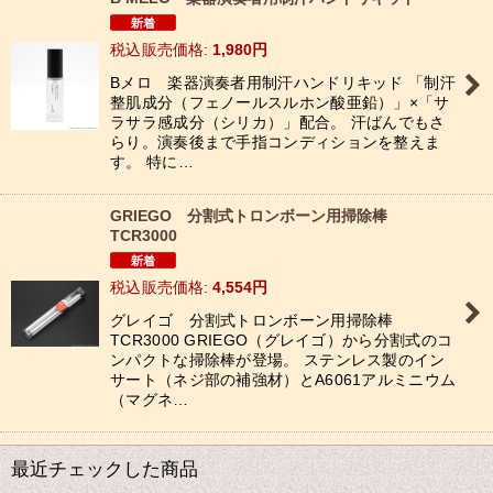
税込
:
1,980
円
Bメロ 楽器演奏者用制汗ハンドリキッド 「制汗
整肌成分（フェノールスルホン酸亜鉛）」×「サ
ラサラ感成分（シリカ）」配合。 汗ばんでもさ
らり。演奏後まで手指コンディションを整えま
す。 特に…
GRIEGO 分割式トロンボーン用掃除棒
TCR3000
税込
:
4,554
円
グレイゴ 分割式トロンボーン用掃除棒
TCR3000 GRIEGO（グレイゴ）から分割式のコ
ンパクトな掃除棒が登場。 ステンレス製のイン
サート（ネジ部の補強材）とA6061アルミニウム
（マグネ…
最近チェックした商品