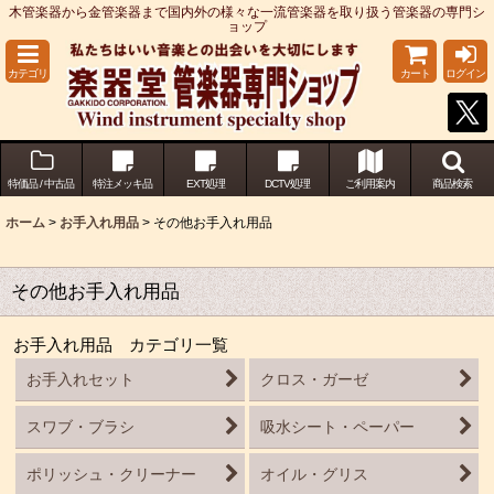
木管楽器から金管楽器まで国内外の様々な一流管楽器を取り扱う管楽器の専門シ
ョップ
カテゴリ
カート
ログイン
特価品 / 中古品
特注メッキ品
EXT処理
DCTV処理
ご利用案内
商品検索
ホーム
>
お手入れ用品
>
その他お手入れ用品
その他お手入れ用品
お手入れ用品 カテゴリ一覧
お手入れセット
クロス・ガーゼ
スワブ・ブラシ
吸水シート・ペーパー
ポリッシュ・クリーナー
オイル・グリス