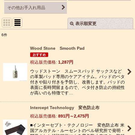
その他お手入れ用品
表示順変更
閉じる
6
件
表示数
:
Wood Stone Smooth Pad
並び順
:
税込
:
1,287
円
ウッドストーン スムースパッド サックスなど
絞り込む
の革製パッド専用のケアアイテム。パッドのベタ
付きや貼り付きを予防し、改善します。パッドの
表面に長時間留まるので、ベタ付き防止の持続性
が高いのも特徴です…
Intercept Technology 変色防止布
税込
:
891
円
～2,475
円
■インターセプト・テクノロジー 変色防止布 米
国アルカテル・ルーセントのベル研究所で発明・