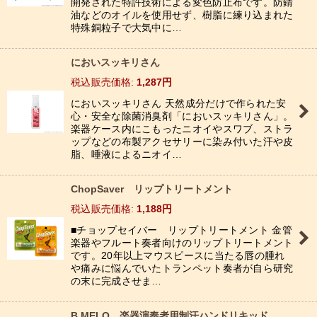
開発された特許技術による変色防止布です。防錆
油などのオイルを使用せず、樹脂に練り込まれた
特殊銅粒子で大気中に…
においスッキリさん
税込
:
1,287
円
においスッキリさん 天然成分だけで作られた安
心・安全な除菌消臭剤「においスッキリさん」。
楽器ケース内にこもったニオイやスワブ、ストラ
ップなどの布製アクセサリーに染み付いた汗や皮
脂、唾液によるニオイ…
ChopSaver リップトリートメント
税込
:
1,188
円
■チョップセイバー リップトリートメント 金管
楽器やフルート奏者向けのリップトリートメント
です。20年以上マウスピースに当たる唇の腫れ
や痛みに悩んでいたトランペット奏者が自ら研究
の末に完成させま…
B MELO 楽器演奏者用制汗ハンドリキッド