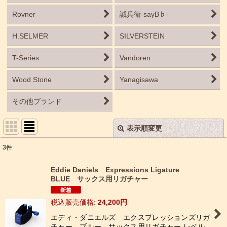
Rovner
誠兵衛-sayB♭-
H.SELMER
SILVERSTEIN
T-Series
Vandoren
Wood Stone
Yanagisawa
その他ブランド
表示順変更
閉じる
3
件
表示数
:
Eddie Daniels Expressions Ligature
BLUE サックス用リガチャー
並び順
:
税込
:
24,200
円
絞り込む
エディ・ダニエルズ エクスプレッションズリガ
チャー ブルー サックス用リガチャー レベル