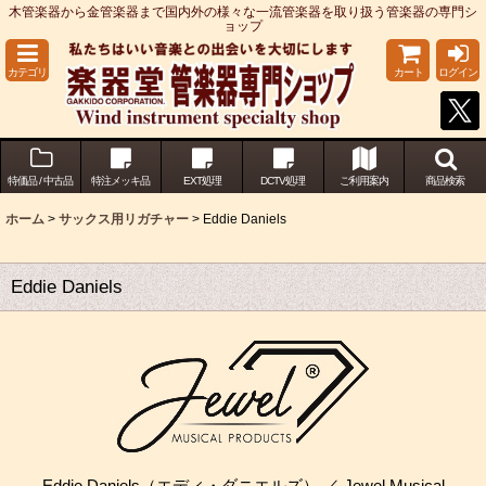
木管楽器から金管楽器まで国内外の様々な一流管楽器を取り扱う管楽器の専門シ
ョップ
カテゴリ
カート
ログイン
特価品 / 中古品
特注メッキ品
EXT処理
DCTV処理
ご利用案内
商品検索
ホーム
>
サックス用リガチャー
>
Eddie Daniels
Eddie Daniels
Eddie Daniels（エディ・ダニエルズ） ／ Jewel Musical