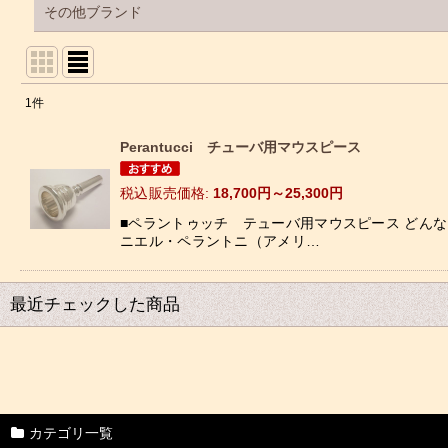
その他ブランド
1
件
表示数
:
Perantucci チューバ用マウスピース
並び順
:
税込
:
18,700
円
～25,300
円
■ペラントゥッチ テューバ用マウスピース どん
ニエル・ペラントニ（アメリ…
最近チェックした商品
カテゴリ一覧