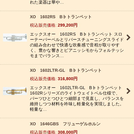
れた楽器は華や…
XO 1602RS B♭トランペット
税込
:
299,200
円
エックスオー 1602RS B♭トランペット スロ
ーテーパーベルとリバースチューニングスライド
の組み合わせで快適な吹奏感で音程が取りやす
く、豊かな響きとピアニッシモからフォルテッシ
モまでバランス…
XO 1602LTR-GL B♭トランペット
税込
:
316,800
円
エックスオー 1602LTR-GL B♭トランペット
1602Rシリーズのライトウェイトベル仕様で、
パーツひとつひとつ細部まで見直し、バランスを
維持しつつ材料を吟味し軽量化を実現しました。
軽量な…
XO 1646GBS フリューゲルホルン
税込
:
308,000
円