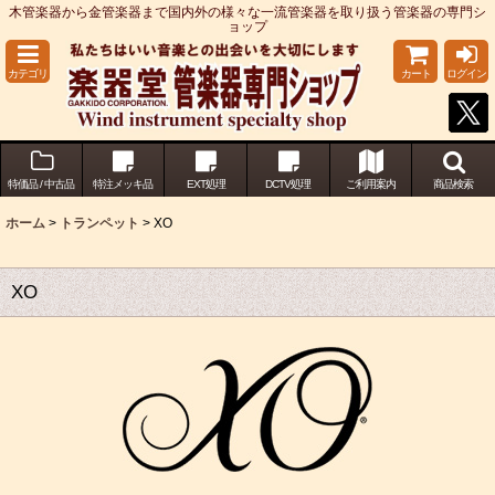
木管楽器から金管楽器まで国内外の様々な一流管楽器を取り扱う管楽器の専門シ
ョップ
カテゴリ
カート
ログイン
特価品 / 中古品
特注メッキ品
EXT処理
DCTV処理
ご利用案内
商品検索
ホーム
>
トランペット
>
XO
XO