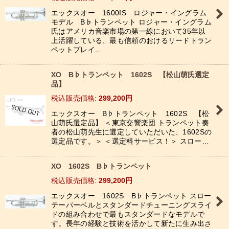
エックスオー 1600IS ロジャー・イングラム
絞り込む
モデル B♭トランペット ロジャー・イングラム
氏はアメリカ音楽市場の第一線において35年以
上活躍している、最も信頼のおけるリードトラン
ペットプレイ…
XO B♭トランペット 1602S 【松山萌氏選定
品】
税込
:
299,200
円
エックスオー B♭トランペット 1602S 【松
山萌氏選定品】 ＜東京交響楽団 トランペット奏
者の松山萌先生に選定していただいた、1602Sの
選定品です。＞ ＜選定料サービス！＞ スロー…
XO 1602S B♭トランペット
税込
:
299,200
円
エックスオー 1602S B♭トランペット スロー
テーパーベルとスタンダードチューニングスライ
ドの組み合わせで最もスタンダードなモデルで
す。長年の経験と技術を活かして新たに生み出さ