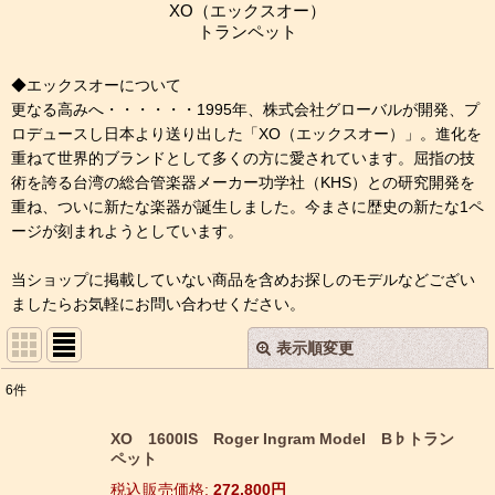
XO（エックスオー）
トランペット
◆エックスオーについて
更なる高みへ・・・・・・1995年、株式会社グローバルが開発、プ
ロデュースし日本より送り出した「XO（エックスオー）」。進化を
重ねて世界的ブランドとして多くの方に愛されています。屈指の技
術を誇る台湾の総合管楽器メーカー功学社（KHS）との研究開発を
重ね、ついに新たな楽器が誕生しました。今まさに歴史の新たな1ペ
ージが刻まれようとしています。
当ショップに掲載していない商品を含めお探しのモデルなどござい
ましたらお気軽にお問い合わせください。
表示順変更
閉じる
6
件
表示数
:
XO 1600IS Roger Ingram Model B♭トラン
ペット
並び順
:
税込
:
272,800
円