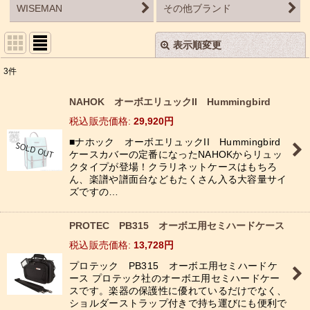
WISEMAN
その他ブランド
表示順変更
閉じる
3
件
サブカテゴリ
:
NAHOK オーボエリュックII Hummingbird
税込
:
29,920
円
表示数
:
■ナホック オーボエリュックII Hummingbird
ケースカバーの定番になったNAHOKからリュッ
並び順
:
クタイプが登場！クラリネットケースはもちろ
ん、楽譜や譜面台などもたくさん入る大容量サイ
ズですの…
絞り込む
PROTEC PB315 オーボエ用セミハードケース
税込
:
13,728
円
プロテック PB315 オーボエ用セミハードケ
ース プロテック社のオーボエ用セミハードケー
スです。楽器の保護性に優れているだけでなく、
ショルダーストラップ付きで持ち運びにも便利で