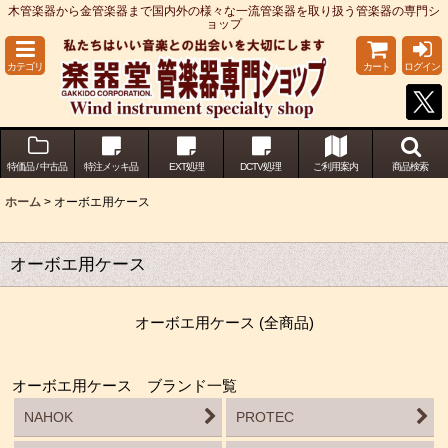
木管楽器から金管楽器まで国内外の様々な一流管楽器を取り扱う管楽器の専門シ
ョップ
カテゴリ
カート
ログイン
特価品 / 中古品
特注メッキ品
EXT処理
DCTV処理
ご利用案内
商品検索
ホーム
>
オーボエ用ケース
オーボエ用ケース
オーボエ用ケース (全商品)
オーボエ用ケース ブランド一覧
NAHOK
PROTEC