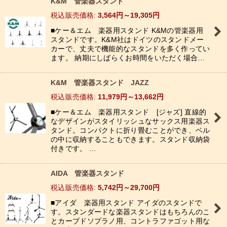
K&M 管楽器スタンド
税込
:
3,564
円
～19,305
円
■ケー＆エム 楽器用スタンド K&Mの管楽器用
スタンドです。K&M社はドイツのスタンドメー
カーで、丈夫で機能的なスタンドを多く作ってい
ます。 納期にしばらくお時間をいただく場合…
K&M 管楽器スタンド JAZZ
税込
:
11,979
円
～13,662
円
■ケー＆エム 楽器用スタンド [ジャズ] 直線的
なデザインがスタイリッシュなサックス用楽器ス
タンド。コンパクトに折り畳むことができ、ベル
の中に収納することもできます。スタンド収納袋
付きです。 …
AIDA 管楽器スタンド
税込
:
5,742
円
～29,700
円
■アイダ 楽器用スタンド アイダのスタンドで
す。スタンダードな楽器スタンドはもちろんのこ
とカーブドソプラノ用、コントラファゴット用な