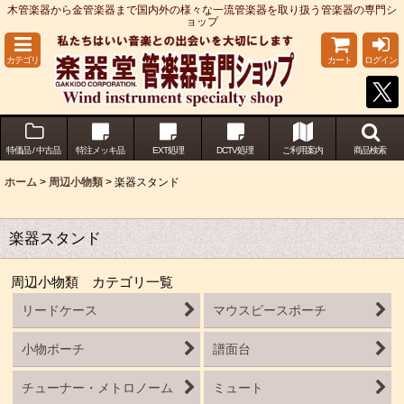
木管楽器から金管楽器まで国内外の様々な一流管楽器を取り扱う管楽器の専門シ
ョップ
カテゴリ
カート
ログイン
特価品 / 中古品
特注メッキ品
EXT処理
DCTV処理
ご利用案内
商品検索
ホーム
>
周辺小物類
>
楽器スタンド
楽器スタンド
周辺小物類 カテゴリ一覧
リードケース
マウスピースポーチ
小物ポーチ
譜面台
チューナー・メトロノーム
ミュート