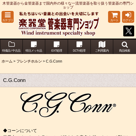
木管楽器から金管楽器まで国内外の様々な一流管楽器を取り扱う管楽器の専門シ
ョップ
カテゴリ
カート
ログイン
特価品 / 中古品
特注メッキ品
EXT処理
DCTV処理
ご利用案内
商品検索
ホーム
>
フレンチホルン
>
C.G.Conn
C.G.Conn
◆コーンについて