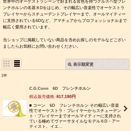
世界中のオーケストラシーンで好まれる音色を持つクルスペ型フレ
ンチホルンの名器８Dをはじめ、その幅広い音楽性でオーケストラ
プレイヤーからスチューデントプレイヤーまで、オールマイティー
に支持されている6Dなど、アマチュアからプロフェッショナルまで
幅広く愛用されています。
当ショップに掲載していない商品を含めお探しのモデルなどござい
ましたらお気軽にお問い合わせください。
表示順変更
閉じる
2
件
表示数
:
C.G.Conn 6D フレンチホルン
税込
:
817,190
円
並び順
:
■ コーン 6D フレンチホルン その幅広い音楽
性でオーケストラ・プレイヤーからスチューデン
絞り込む
ト・プレイヤーまでオールマイティーに支持され
ている極めてヴァーサタイルなモデル６D・アー
ティスト。イエ…