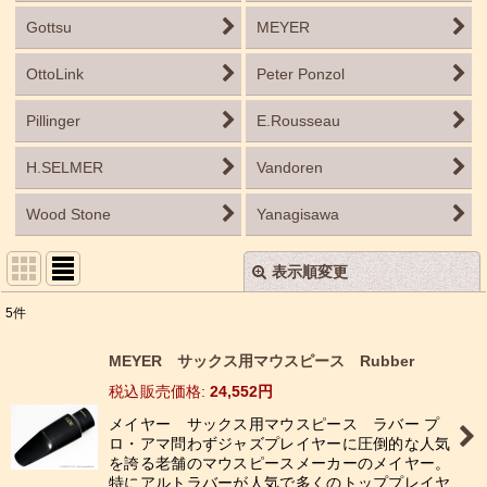
Gottsu
MEYER
OttoLink
Peter Ponzol
Pillinger
E.Rousseau
H.SELMER
Vandoren
Wood Stone
Yanagisawa
表示順変更
閉じる
5
件
表示数
:
MEYER サックス用マウスピース Rubber
税込
:
24,552
円
並び順
:
メイヤー サックス用マウスピース ラバー プ
ロ・アマ問わずジャズプレイヤーに圧倒的な人気
絞り込む
を誇る老舗のマウスピースメーカーのメイヤー。
特にアルトラバーが人気で多くのトッププレイヤ