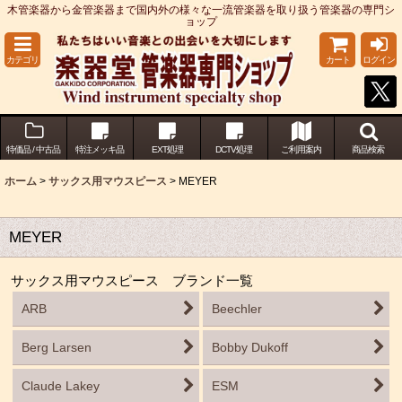
木管楽器から金管楽器まで国内外の様々な一流管楽器を取り扱う管楽器の専門シ
ョップ
カテゴリ
カート
ログイン
特価品 / 中古品
特注メッキ品
EXT処理
DCTV処理
ご利用案内
商品検索
ホーム
>
サックス用マウスピース
>
MEYER
MEYER
サックス用マウスピース ブランド一覧
ARB
Beechler
Berg Larsen
Bobby Dukoff
Claude Lakey
ESM