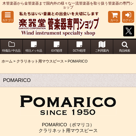
木管楽器から金管楽器まで国内外の様々な一流管楽器を取り扱う管楽器の専門シ
ョップ
カテゴリ
カート
ログイン
特価品 / 中古品
特注メッキ品
EXT処理
DCTV処理
ご利用案内
商品検索
ホーム
>
クラリネット用マウスピース
>
POMARICO
POMARICO
POMARICO（ポマリコ）
クラリネット用マウスピース