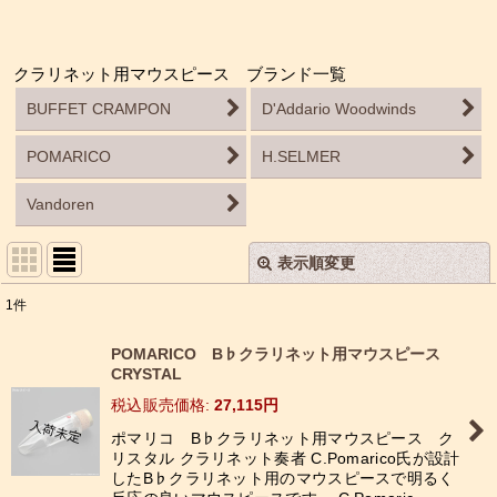
クラリネット用マウスピース ブランド一覧
BUFFET CRAMPON
D'Addario Woodwinds
POMARICO
H.SELMER
Vandoren
表示順変更
閉じる
1
件
表示数
:
POMARICO B♭クラリネット用マウスピース
CRYSTAL
並び順
:
税込
:
27,115
円
ポマリコ B♭クラリネット用マウスピース ク
絞り込む
リスタル クラリネット奏者 C.Pomarico氏が設計
したB♭クラリネット用のマウスピースで明るく