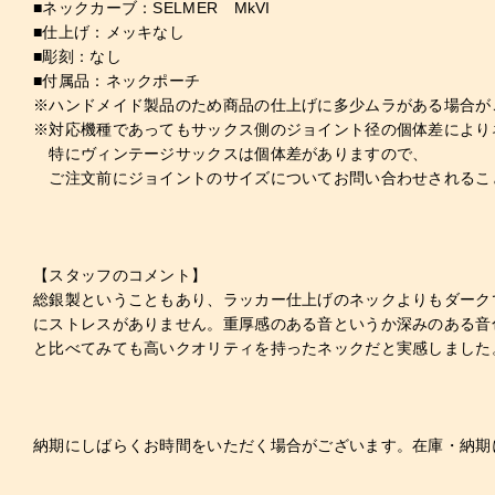
■ネックカーブ：SELMER MkVI
■仕上げ：メッキなし
■彫刻：なし
■付属品：ネックポーチ
※ハンドメイド製品のため商品の仕上げに多少ムラがある場合が
※対応機種であってもサックス側のジョイント径の個体差により
特にヴィンテージサックスは個体差がありますので、
ご注文前にジョイントのサイズについてお問い合わせされるこ
【スタッフのコメント】
総銀製ということもあり、ラッカー仕上げのネックよりもダーク
にストレスがありません。重厚感のある音というか深みのある音
と比べてみても高いクオリティを持ったネックだと実感しました
納期にしばらくお時間をいただく場合がございます。在庫・納期