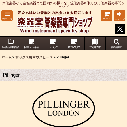
木管楽器から金管楽器まで国内外の様々な一流管楽器を取り扱う管楽器の専門シ
ョップ
カテゴリ
カート
ログイン
特価品 / 中古品
特注メッキ品
EXT処理
DCTV処理
ご利用案内
商品検索
ホーム
>
サックス用マウスピース
>
Pillinger
Pillinger