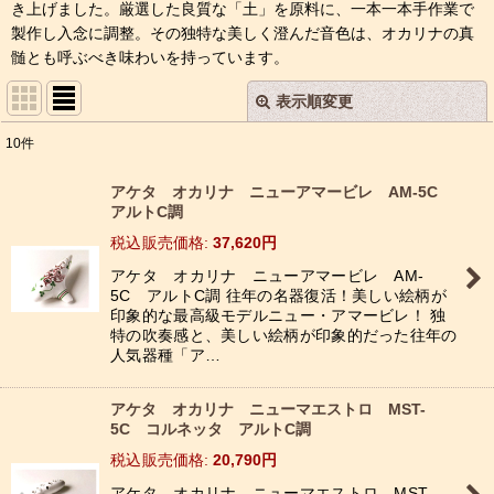
き上げました。厳選した良質な「土」を原料に、一本一本手作業で
製作し入念に調整。その独特な美しく澄んだ音色は、オカリナの真
髄とも呼ぶべき味わいを持っています。
表示順変更
閉じる
10
件
表示数
:
アケタ オカリナ ニューアマービレ AM-5C
アルトC調
並び順
:
税込
:
37,620
円
アケタ オカリナ ニューアマービレ AM-
絞り込む
5C アルトC調 往年の名器復活！美しい絵柄が
印象的な最高級モデルニュー・アマービレ！ 独
特の吹奏感と、美しい絵柄が印象的だった往年の
人気器種「ア…
アケタ オカリナ ニューマエストロ MST-
5C コルネッタ アルトC調
税込
:
20,790
円
アケタ オカリナ ニューマエストロ MST-