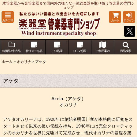
木管楽器から金管楽器まで国内外の様々な一流管楽器を取り扱う管楽器の専門シ
ョップ
カテゴリ
カート
ログイン
特価品 / 中古品
特注メッキ品
EXT処理
DCTV処理
ご利用案内
商品検索
ホーム
>
オカリナ
>
アケタ
アケタ
Aketa（アケタ）
オカリナ
アケタオカリーナは、1928年に創始者明田川孝が本格的に研究をス
タートさせて以来の長い伝統を持ち、1948年には完全クロマティッ
クのオカリナを世界に先駆けて完成させ、現代オカリナの基礎を築