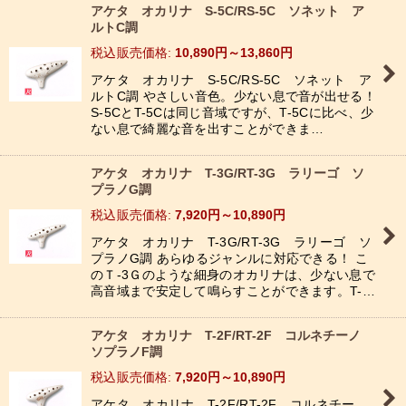
アケタ オカリナ S-5C/RS-5C ソネット ア
ルトC調
税込
:
10,890
円
～13,860
円
アケタ オカリナ S-5C/RS-5C ソネット ア
ルトC調 やさしい音色。少ない息で音が出せる！
S-5CとT-5Cは同じ音域ですが、T-5Cに比べ、少
ない息で綺麗な音を出すことができま…
アケタ オカリナ T-3G/RT-3G ラリーゴ ソ
プラノG調
税込
:
7,920
円
～10,890
円
アケタ オカリナ T-3G/RT-3G ラリーゴ ソ
プラノG調 あらゆるジャンルに対応できる！ こ
のＴ-3Ｇのような細身のオカリナは、少ない息で
高音域まで安定して鳴らすことができます。T-…
アケタ オカリナ T-2F/RT-2F コルネチーノ
ソプラノF調
税込
:
7,920
円
～10,890
円
アケタ オカリナ T-2F/RT-2F コルネチー