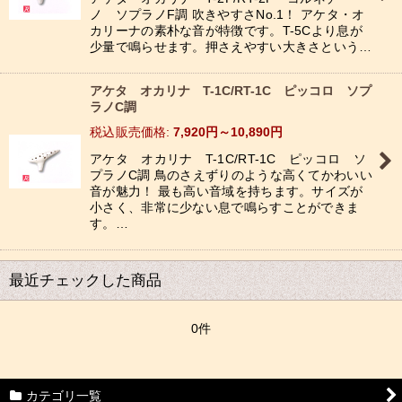
ノ ソプラノF調 吹きやすさNo.1！ アケタ・オ
カリーナの素朴な音が特徴です。T-5Cより息が
少量で鳴らせます。押さえやすい大きさという…
アケタ オカリナ T-1C/RT-1C ピッコロ ソプ
ラノC調
税込
:
7,920
円
～10,890
円
アケタ オカリナ T-1C/RT-1C ピッコロ ソ
プラノC調 鳥のさえずりのような高くてかわいい
音が魅力！ 最も高い音域を持ちます。サイズが
小さく、非常に少ない息で鳴らすことができま
す。…
最近チェックした商品
0件
カテゴリ一覧