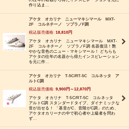
作り込ま…
アケタ オカリナ ニューマキシマール MXT-
2F コルネチーノ ソプラノF調
税込
:
18,810
円
アケタ オカリナ ニューマキシマール MXT-
2F コルネチーノ ソプラノF調 名器復活！艶
やかな音色のニュー・マキシマール！ どちらも
アケタの往年の名器から得たインスピレーション
を元に作…
アケタ オカリナ T-5C/RT-5C コルネッタ ア
ルトC調
税込
:
9,900
円
～12,870
円
アケタ オカリナ T-5C/RT-5C コルネッタ
アルトC調 スタンダードタイプ、ダイナミックな
音が出せる！ 「基音がC、音階がC調」のため、
アケタオカリーナの中で初心者や上級者を問わ
ず…