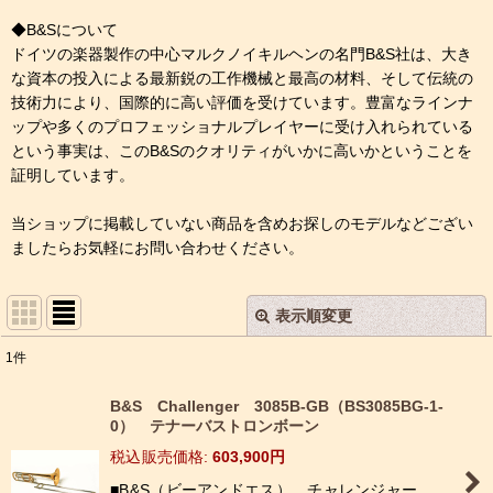
◆B&Sについて
ドイツの楽器製作の中心マルクノイキルヘンの名門B&S社は、大き
な資本の投入による最新鋭の工作機械と最高の材料、そして伝統の
技術力により、国際的に高い評価を受けています。豊富なラインナ
ップや多くのプロフェッショナルプレイヤーに受け入れられている
という事実は、このB&Sのクオリティがいかに高いかということを
証明しています。
当ショップに掲載していない商品を含めお探しのモデルなどござい
ましたらお気軽にお問い合わせください。
表示順変更
閉じる
1
件
表示数
:
B&S Challenger 3085B-GB（BS3085BG-1-
0） テナーバストロンボーン
並び順
:
税込
:
603,900
円
■B&S（ビーアンドエス） チャレンジャー