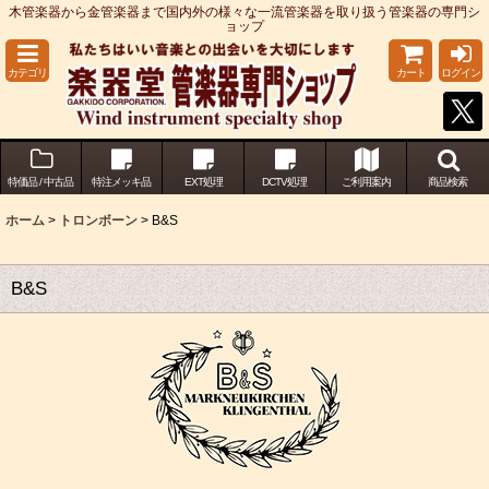
木管楽器から金管楽器まで国内外の様々な一流管楽器を取り扱う管楽器の専門シ
ョップ
カテゴリ
カート
ログイン
特価品 / 中古品
特注メッキ品
EXT処理
DCTV処理
ご利用案内
商品検索
ホーム
>
トロンボーン
>
B&S
B&S