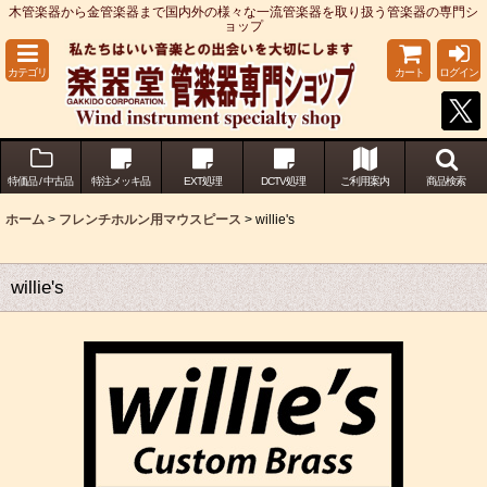
木管楽器から金管楽器まで国内外の様々な一流管楽器を取り扱う管楽器の専門シ
ョップ
カテゴリ
カート
ログイン
特価品 / 中古品
特注メッキ品
EXT処理
DCTV処理
ご利用案内
商品検索
ホーム
>
フレンチホルン用マウスピース
>
willie's
willie's