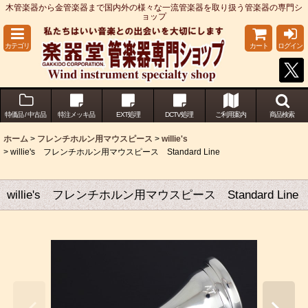
木管楽器から金管楽器まで国内外の様々な一流管楽器を取り扱う管楽器の専門シ
ョップ
カテゴリ
カート
ログイン
特価品 / 中古品
特注メッキ品
EXT処理
DCTV処理
ご利用案内
商品検索
ホーム
>
フレンチホルン用マウスピース
>
willie's
>
willie's フレンチホルン用マウスピース Standard Line
willie's フレンチホルン用マウスピース Standard Line