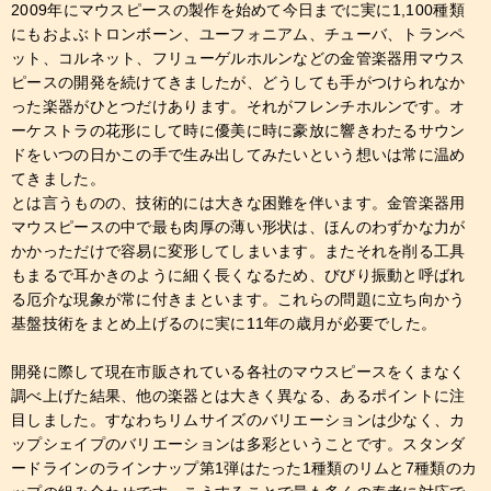
2009年にマウスピースの製作を始めて今日までに実に1,100種類
にもおよぶトロンボーン、ユーフォニアム、チューバ、トランペ
ット、コルネット、フリューゲルホルンなどの金管楽器用マウス
ピースの開発を続けてきましたが、どうしても手がつけられなか
った楽器がひとつだけあります。それがフレンチホルンです。オ
ーケストラの花形にして時に優美に時に豪放に響きわたるサウン
ドをいつの日かこの手で生み出してみたいという想いは常に温め
てきました。
とは言うものの、技術的には大きな困難を伴います。金管楽器用
マウスピースの中で最も肉厚の薄い形状は、ほんのわずかな力が
かかっただけで容易に変形してしまいます。またそれを削る工具
もまるで耳かきのように細く長くなるため、びびり振動と呼ばれ
る厄介な現象が常に付きまといます。これらの問題に立ち向かう
基盤技術をまとめ上げるのに実に11年の歳月が必要でした。
開発に際して現在市販されている各社のマウスピースをくまなく
調べ上げた結果、他の楽器とは大きく異なる、あるポイントに注
目しました。すなわちリムサイズのバリエーションは少なく、カ
ップシェイプのバリエーションは多彩ということです。スタンダ
ードラインのラインナップ第1弾はたった1種類のリムと7種類のカ