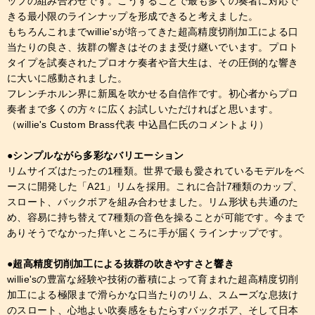
ップの組み合わせです。こうすることで最も多くの奏者に対応で
きる最小限のラインナップを形成できると考えました。
もちろんこれまでwillie'sが培ってきた超高精度切削加工による口
当たりの良さ、抜群の響きはそのまま受け継いでいます。プロト
タイプを試奏されたプロオケ奏者や音大生は、その圧倒的な響き
に大いに感動されました。
フレンチホルン界に新風を吹かせる自信作です。初心者からプロ
奏者まで多くの方々に広くお試しいただければと思います。
（willie's Custom Brass代表 中込昌仁氏のコメントより）
●シンプルながら多彩なバリエーション
リムサイズはたったの1種類。世界で最も愛されているモデルをベ
ースに開発した「A21」リムを採用。これに合計7種類のカップ、
スロート、バックボアを組み合わせました。リム形状も共通のた
め、容易に持ち替えて7種類の音色を操ることが可能です。今まで
ありそうでなかった痒いところに手が届くラインナップです。
●超高精度切削加工による抜群の吹きやすさと響き
willie'sの豊富な経験や技術の蓄積によって育まれた超高精度切削
加工による極限まで滑らかな口当たりのリム、スムーズな息抜け
のスロート、心地よい吹奏感をもたらすバックボア、そして日本