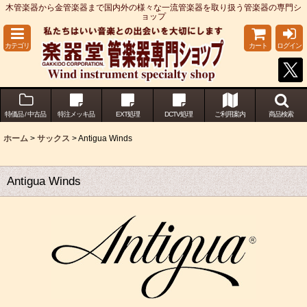
木管楽器から金管楽器まで国内外の様々な一流管楽器を取り扱う管楽器の専門シ
ョップ
カテゴリ
カート
ログイン
特価品 / 中古品
特注メッキ品
EXT処理
DCTV処理
ご利用案内
商品検索
ホーム
>
サックス
>
Antigua Winds
Antigua Winds