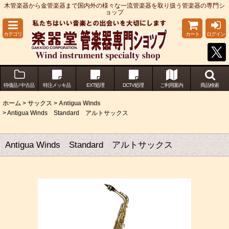
木管楽器から金管楽器まで国内外の様々な一流管楽器を取り扱う管楽器の専門シ
ョップ
カテゴリ
カート
ログイン
特価品 / 中古品
特注メッキ品
EXT処理
DCTV処理
ご利用案内
商品検索
ホーム
>
サックス
>
Antigua Winds
>
Antigua Winds Standard アルトサックス
Antigua Winds Standard アルトサックス