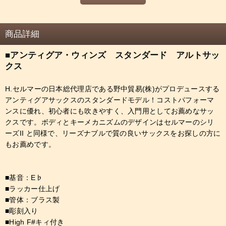
商品詳細
■アンティグア・ウィンズ スタンダード アルトサッ
クス
H.セルマーの日本総代理店である野中貿易(株)がプロデュースする
アンティグアサックスのスタンダードモデル！コストパフォーマ
ンスに優れ、初心者にも吹きやすく、入門用としてお薦めなサッ
クスです。ボディとキーメカニズムのデザインはセルマーのシリ
ーズII と同様で、リーズナブルで質の良いサックスをお探しの方に
もお薦めです。
■基音：E♭
■ラッカー仕上げ
■管体：ブラス製
■彫刻入り
■High F#キィ付き