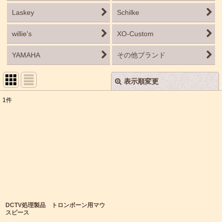
Laskey
Schilke
willie's
XO-Custom
YAMAHA
その他ブランド
表示順変更
閉じる
1
件
表示数
:
並び順
:
絞り込む
DCTV処理製品 トロンボーン用マウ
スピース