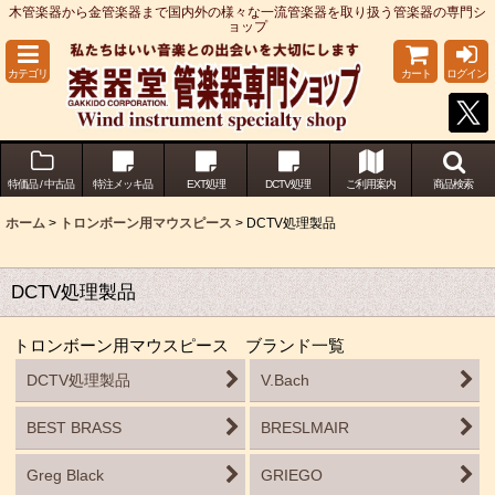
木管楽器から金管楽器まで国内外の様々な一流管楽器を取り扱う管楽器の専門シ
ョップ
カテゴリ
カート
ログイン
特価品 / 中古品
特注メッキ品
EXT処理
DCTV処理
ご利用案内
商品検索
ホーム
>
トロンボーン用マウスピース
>
DCTV処理製品
DCTV処理製品
トロンボーン用マウスピース ブランド一覧
DCTV処理製品
V.Bach
BEST BRASS
BRESLMAIR
Greg Black
GRIEGO