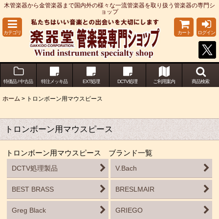
木管楽器から金管楽器まで国内外の様々な一流管楽器を取り扱う管楽器の専門シ
ョップ
カテゴリ
カート
ログイン
特価品 / 中古品
特注メッキ品
EXT処理
DCTV処理
ご利用案内
商品検索
ホーム
>
トロンボーン用マウスピース
トロンボーン用マウスピース
トロンボーン用マウスピース ブランド一覧
DCTV処理製品
V.Bach
BEST BRASS
BRESLMAIR
Greg Black
GRIEGO