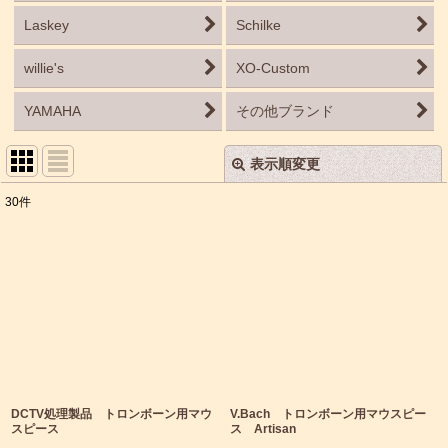
Laskey
Schilke
willie's
XO-Custom
YAMAHA
その他ブランド
表示順変更
閉じる
30
件
サブカテゴリ
:
表示数
:
並び順
:
絞り込む
DCTV処理製品 トロンボーン用マウ
V.Bach トロンボーン用マウスピー
スピース
ス Artisan