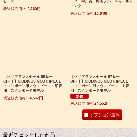
ピース
ース 中川英二郎モデル スモールシ
ャンク
税込
:
8,360
円
税込
:
15,840
円
【クリアランスセール 55％〜
【クリアランスセール 57％〜
OFF！】GIDDINGS MOUTHPIECE
OFF！】GIDDINGS MOUTHPIECE
トロンボーン用マウスピース 細管
トロンボーン用マウスピース 太管
用 スタンダードモデル
用 スタンダードモデル
税込
:
24,552
円
税込
:
24,552
円
オプション選択
最近チェックした商品