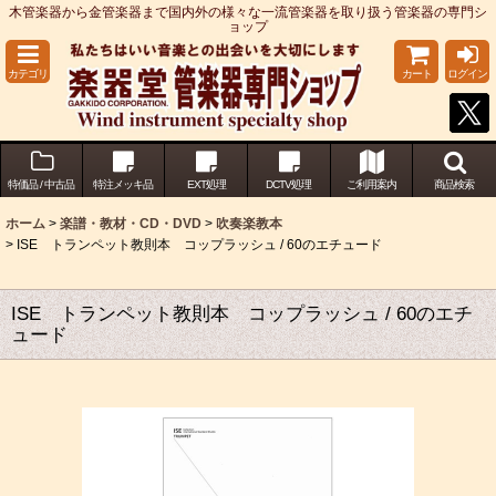
木管楽器から金管楽器まで国内外の様々な一流管楽器を取り扱う管楽器の専門シ
ョップ
カテゴリ
カート
ログイン
特価品 / 中古品
特注メッキ品
EXT処理
DCTV処理
ご利用案内
商品検索
ホーム
>
楽譜・教材・CD・DVD
>
吹奏楽教本
>
ISE トランペット教則本 コップラッシュ / 60のエチュード
ISE トランペット教則本 コップラッシュ / 60のエチ
ュード