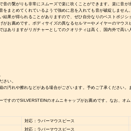
で音の繋がりも非常にスムーズで楽に吹くことができます。楽に音が
音をまとめてくれているようで強めに息を入れても音が破綻しません
い結果が得られることがありますので、ぜひ自分なりのベストポジシ
げがお薦めです。ボディサイズの異なるセルマーやメイヤーのマウス
ではありますがリガチャーとしてのクオリティは高く、国内外で高い
。
ださい。
箱の汚れや擦れなどがある場合がございます。予めご了承ください。
ですのでSILVERSTEINのオムニキャップがお薦めです。なお、
対応：ラバーマウスピース
対応：ラバーマウスピース