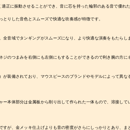
なく適正に振動させることができ、音に芯を持った輪郭のある音で優れ
っとりした音色とスムーズで快適な吹奏感が特徴です。
。全音域でタンギングがスムーズになり、より快適な演奏をもたらし
ネジのつまみを右側にも左側にもすることができるので利き腕の方に
）が装備されており、マウスピースのブランドやモデルによって異な
ャー本体部分は金属板から削り出して作られた一体もので、溶接して
ですが、金メッキ仕上げよりも音の密度がさらにしっかりとあり、ま