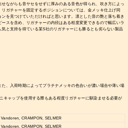
出せながらも音ヤセをせずに厚みのある音色が得られ、吹き方によっ
。リガチャーを固定するポジションについては、金メッキ仕上げ同
ョンを見つけていただければと思います。凛とした音の艶と落ち着き
ピースを含め、リガチャーの内径はある程度変更できるので幅広いラ
人気と支持を得ている某S社のリガチャーにも勝るとも劣らない製品
また、入荷時期によってプラチナメッキの色合いが濃い場合や薄い場
オムニキャップを使用する際もある程度リガチャーに馴染ませる必要が
Vandoren, CRAMPON, SELMER
Vandoren, CRAMPON, SELMER