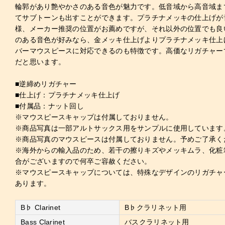
輪郭があり艶やかさのある音色が魅力です。低音域から高音域ま
てサブトーンも出すことができます。プラチナメッキの仕上げが
様、メーカー推奨の位置がお薦めですが、それ以外の位置でも良
のある音色が好みなら、金メッキ仕上げよりプラチナメッキ仕上
バーマウスピースに対応できるのも特徴です。高価なリガチャー
だと思います。
■逆締めリガチャー
■仕上げ：プラチナメッキ仕上げ
■付属品：ナット回し
※マウスピースキャップは付属しておりません。
※商品写真は一部アルトサックス用をサンプルに使用しています
※商品写真のマウスピースは付属しておりません。予めご了承く
※海外からの輸入品のため、若干の擦りキズやメッキムラ、化粧
合がございますので何卒ご容赦ください。
※マウスピースキャップについては、特殊なデザインのリガチャー
あります。
B♭ Clarinet
B♭クラリネット用
Bass Clarinet
バスクラリネット用