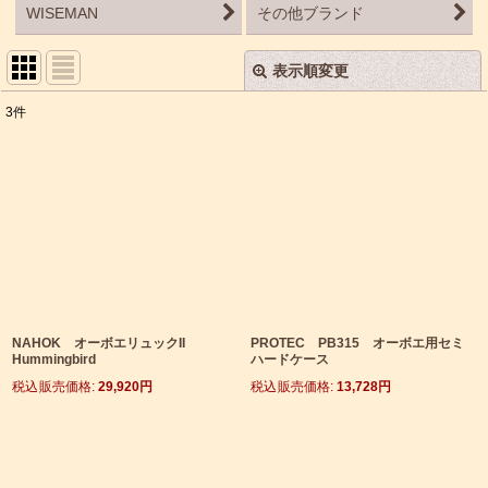
WISEMAN
その他ブランド
表示順変更
閉じる
3
件
サブカテゴリ
:
表示数
:
並び順
:
絞り込む
NAHOK オーボエリュックII
PROTEC PB315 オーボエ用セミ
Hummingbird
ハードケース
税込
:
29,920
円
税込
:
13,728
円