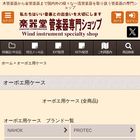
木管楽器から金管楽器まで国内外の様々な一流管楽器を取り扱う管楽器の専門シ
ョップ
カテゴリ
カート
ログイン
特価品 / 中古品
特注メッキ品
EXT処理
DCTV処理
ご利用案内
商品検索
ホーム
>
オーボエ用ケース
オーボエ用ケース
オーボエ用ケース (全商品)
オーボエ用ケース ブランド一覧
NAHOK
PROTEC