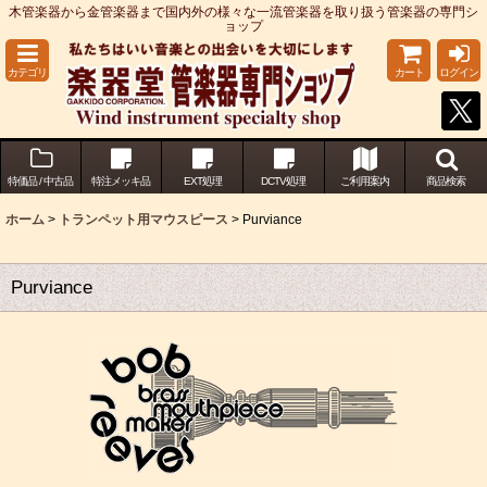
木管楽器から金管楽器まで国内外の様々な一流管楽器を取り扱う管楽器の専門シ
ョップ
カテゴリ
カート
ログイン
特価品 / 中古品
特注メッキ品
EXT処理
DCTV処理
ご利用案内
商品検索
ホーム
>
トランペット用マウスピース
>
Purviance
Purviance