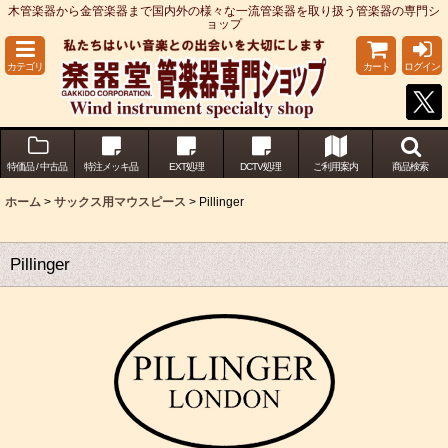
木管楽器から金管楽器まで国内外の様々な一流管楽器を取り扱う管楽器の専門シ
ョップ
カテゴリ
カート
ログイン
特価品 / 中古品
特注メッキ品
EXT処理
DCTV処理
ご利用案内
商品検索
ホーム
>
サックス用マウスピース
>
Pillinger
Pillinger