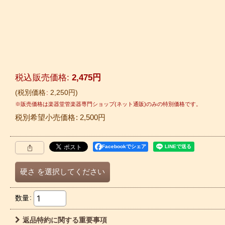
税込
:
2,475
円
税別価格
:
2,250
円
税別希望小売価格
:
2,500
円
Facebookでシェア
硬さ
を選択してください
数量
:
返品特約に関する重要事項