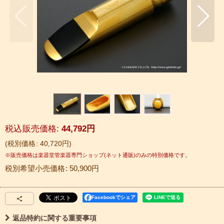
税込
:
44,792
円
税別価格
:
40,720
円
税別希望小売価格
:
50,900
円
Facebookでシェア
返品特約に関する重要事項