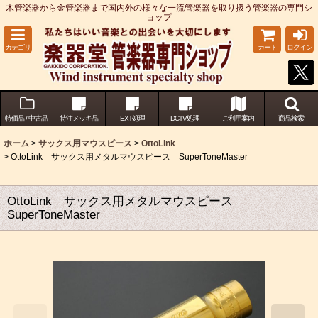
木管楽器から金管楽器まで国内外の様々な一流管楽器を取り扱う管楽器の専門シ
ョップ
カテゴリ
カート
ログイン
特価品 / 中古品
特注メッキ品
EXT処理
DCTV処理
ご利用案内
商品検索
ホーム
>
サックス用マウスピース
>
OttoLink
>
OttoLink サックス用メタルマウスピース SuperToneMaster
OttoLink サックス用メタルマウスピース
SuperToneMaster