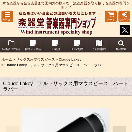
木管楽器から金管楽器まで国内外の様々な一流管楽器を取り扱う管楽器の専門シ
ョップ
カテゴリ
カート
ログイン
特価品 / 中古品
特注メッキ品
EXT処理
DCTV処理
ご利用案内
商品検索
ホーム
>
サックス用マウスピース
>
Claude Lakey
>
Claude Lakey アルトサックス用マウスピース ハードラバー
Claude Lakey アルトサックス用マウスピース ハード
ラバー