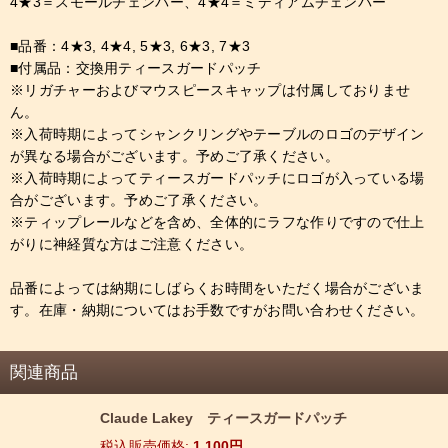
4★3＝スモールチェンバー、4★4＝ミディアムチェンバー
■品番：4★3, 4★4, 5★3, 6★3, 7★3
■付属品：交換用ティースガードパッチ
※リガチャーおよびマウスピースキャップは付属しておりませ
ん。
※入荷時期によってシャンクリングやテーブルのロゴのデザイン
が異なる場合がございます。予めご了承ください。
※入荷時期によってティースガードパッチにロゴが入っている場
合がございます。予めご了承ください。
※ティップレールなどを含め、全体的にラフな作りですので仕上
がりに神経質な方はご注意ください。
品番によっては納期にしばらくお時間をいただく場合がございま
す。在庫・納期についてはお手数ですがお問い合わせください。
関連商品
Claude Lakey ティースガードパッチ
税込
:
1,100
円