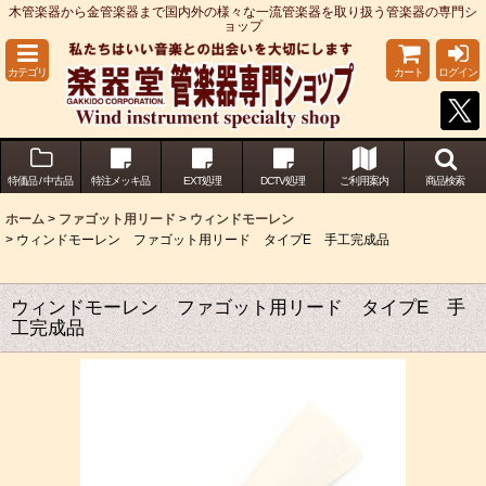
木管楽器から金管楽器まで国内外の様々な一流管楽器を取り扱う管楽器の専門シ
ョップ
カテゴリ
カート
ログイン
特価品 / 中古品
特注メッキ品
EXT処理
DCTV処理
ご利用案内
商品検索
ホーム
>
ファゴット用リード
>
ウィンドモーレン
>
ウィンドモーレン ファゴット用リード タイプE 手工完成品
ウィンドモーレン ファゴット用リード タイプE 手
工完成品