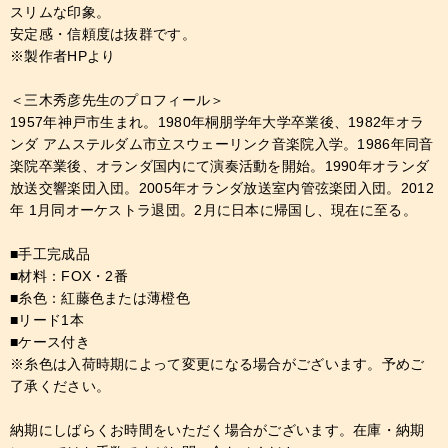
スリムな印象。
安定感・信頼度は抜群です。
※製作者HPより
＜三木秀彦先生のプロフィール＞
1957年神戸市生まれ。1980年桐朋学年大学卒業後、1982年オラ
ンダ アムステルダム市立スウェーリンク音楽院入学。1986年同音
楽院卒業後、オランダ国内にて演奏活動を開始。1990年オランダ
放送交響楽団入団。2005年オランダ放送室内管弦楽団入団。2012
年 1月同オーケストラ退団。2月に日本に帰国し、現在に至る。
■手工完成品
■材料：FOX・2番
■糸色：紅藤色または薄橙色
■リード1本
■ケース付き
※糸色は入荷時期によって変更になる場合がございます。予めご
了承ください。
納期にしばらくお時間をいただく場合がございます。在庫・納期