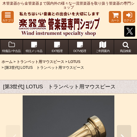
木管楽器から金管楽器まで国内外の様々な一流管楽器を取り扱う管楽器の専門シ
ョップ
カテゴリ
カート
ログイン
特価品 / 中古品
特注メッキ品
EXT処理
DCTV処理
ご利用案内
商品検索
ホーム
>
トランペット用マウスピース
>
LOTUS
>
[第3世代] LOTUS トランペット用マウスピース
[第3世代] LOTUS トランペット用マウスピース