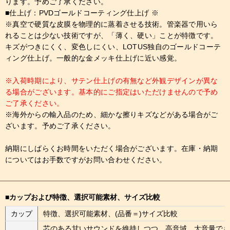
ります。予めご了承ください。
■仕上げ：PVDゴールドコーティング仕上げ ※
※真空で硬質な皮膜を物理的に蒸着させる技術。管楽器で用いら
れることは少ない技術ですが、「薄く、硬い」ことが特徴です。
キズがつきにくく、変色しにくい、LOTUS独自のゴールドコーテ
ィング仕上げ。一般的な金メッキ仕上げに近い感覚。
※入荷時期により、サテン仕上げの有無など外観デザインが異な
る場合がございます。基本的にご指定はいただけませんので予め
ご了承ください。
※海外からの輸入品のため、細かな擦りキズなどがある場合がご
ざいます。予めご了承ください。
納期にしばらくお時間をいただく場合がございます。在庫・納期
についてはお手数ですがお問い合わせください。
■カップおよび特徴、選択可能素材、サイズ比較
カップ
特徴、選択可能素材、(品番＝)サイズ比較
芯のある甘いサウンドを維持しつつ、高音域、大音量でも