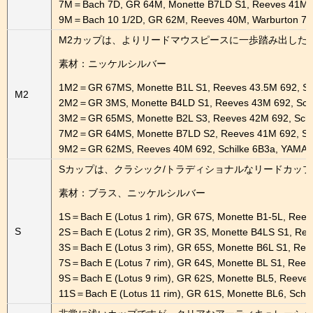
7M＝Bach 7D, GR 64M, Monette B7LD S1, Reeves 41M, 
9M＝Bach 10 1/2D, GR 62M, Reeves 40M, Warburton 7
M2カップは、よりリードマウスピースに一歩踏み出した
素材：ニッケルシルバー
1M2＝GR 67MS, Monette B1L S1, Reeves 43.5M 692, Sc
M2
2M2＝GR 3MS, Monette B4LD S1, Reeves 43M 692, Schi
3M2＝GR 65MS, Monette B2L S3, Reeves 42M 692, Schi
7M2＝GR 64MS, Monette B7LD S2, Reeves 41M 692, Sc
9M2＝GR 62MS, Reeves 40M 692, Schilke 6B3a, YAMA
Sカップは、クラシック/トラディショナルなリードカッ
素材：ブラス、ニッケルシルバー
1S＝Bach E (Lotus 1 rim), GR 67S, Monette B1-5L, Reev
S
2S＝Bach E (Lotus 2 rim), GR 3S, Monette B4LS S1, Re
3S＝Bach E (Lotus 3 rim), GR 65S, Monette B6L S1, Ree
7S＝Bach E (Lotus 7 rim), GR 64S, Monette BL S1, Reev
9S＝Bach E (Lotus 9 rim), GR 62S, Monette BL5, Reeves
11S＝Bach E (Lotus 11 rim), GR 61S, Monette BL6, Schi