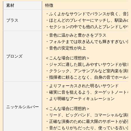
素材
特徴
・ふくよかなサウンドでバランスが良く、音質
ブラス
・ほとんどのプレイヤーにマッチし、馴染みの
・セクションの中でも他の人とブレンドしやす
・音色に温かみと豊かさをプラス
・フォルテまでは吹き込んでも輝きすぎない落
・音色の安定性が向上
ブロンズ
＜こんな場合に理想的＞
・ジャズに適した親しみやすいサウンドが欲し
・クラシック、アンサンブルなど室内楽を演奏
・指揮者に頼ることなく、自身の音でホールを
・よりフォーカスされた明るいサウンド
・確実に音を狙えるよう、ターゲットノートを
・より明確なアーティキュレーション
ニッケルシルバー
＜こんな場合に理想的＞
・リード、ビッグバンド、コマーシャルな演奏
・正確な演奏のために最大限のサポートが必要
・音がこもりがちだったり、使っている古い楽