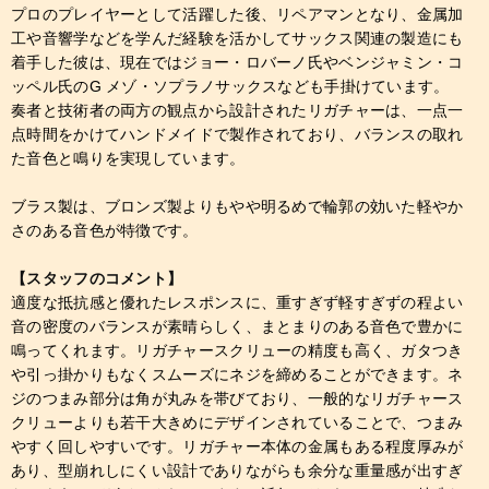
プロのプレイヤーとして活躍した後、リペアマンとなり、金属加
工や音響学などを学んだ経験を活かしてサックス関連の製造にも
着手した彼は、現在ではジョー・ロバーノ氏やベンジャミン・コ
ッペル氏のG メゾ・ソプラノサックスなども手掛けています。
奏者と技術者の両方の観点から設計されたリガチャーは、一点一
点時間をかけてハンドメイドで製作されており、バランスの取れ
た音色と鳴りを実現しています。
ブラス製は、ブロンズ製よりもやや明るめで輪郭の効いた軽やか
さのある音色が特徴です。
【スタッフのコメント】
適度な抵抗感と優れたレスポンスに、重すぎず軽すぎずの程よい
音の密度のバランスが素晴らしく、まとまりのある音色で豊かに
鳴ってくれます。リガチャースクリューの精度も高く、ガタつき
や引っ掛かりもなくスムーズにネジを締めることができます。ネ
ジのつまみ部分は角が丸みを帯びており、一般的なリガチャース
クリューよりも若干大きめにデザインされていることで、つまみ
やすく回しやすいです。リガチャー本体の金属もある程度厚みが
あり、型崩れしにくい設計でありながらも余分な重量感が出すぎ