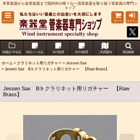
木管楽器から金管楽器まで国内外の様々な一流管楽器を取り扱う管楽器の専門シ
ョップ
カテゴリ
カート
ログイン
特価品 / 中古品
特注メッキ品
EXT処理
DCTV処理
ご利用案内
商品検索
ホーム
>
クラリネット用リガチャー
>
Jessen Sax
>
Jessen Sax B♭クラリネット用リガチャー 【Raw Brass】
Jessen Sax B♭クラリネット用リガチャー 【Raw
Brass】