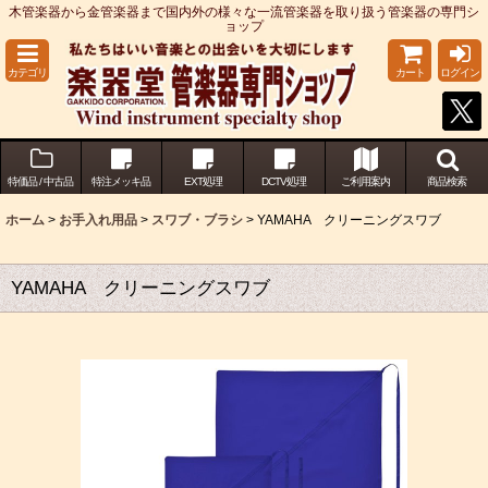
木管楽器から金管楽器まで国内外の様々な一流管楽器を取り扱う管楽器の専門シ
ョップ
カテゴリ
カート
ログイン
特価品 / 中古品
特注メッキ品
EXT処理
DCTV処理
ご利用案内
商品検索
ホーム
>
お手入れ用品
>
スワブ・ブラシ
>
YAMAHA クリーニングスワブ
YAMAHA クリーニングスワブ