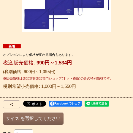
オプションにより価格が変わる場合もあります。
税込
:
990
円
～1,534
円
税別価格
:
900
円
～1,395
円
税別希望小売価格
:
1,000
円
～1,550
円
Facebookでシェア
サイズ
を選択してください