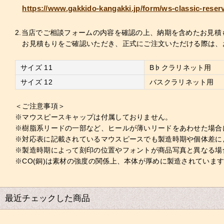
https://www.gakkido-kangakki.jp/form/ws-classic-reser
2.当店でご相談フォームの内容を確認の上、納期を含めたお見積
お見積もりをご確認いただき、正式にご注文いただける際は、
サイズ 11
B♭クラリネット用
サイズ 12
バスクラリネット用
＜ご注意事項＞
※マウスピースキャップは付属しておりません。
※樹脂系リードの一部など、ヒールが薄いリードをあわせた場合
※対応表に記載されているマウスピースでも製造時期や個体差に
※製造時期によって刻印の位置やフォントが商品写真と異なる場
※CO(銅)は素材の強度の関係上、本体が厚めに製造されていま
最近チェックした商品