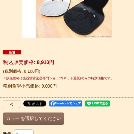
税込
:
8,910
円
税別価格
:
8,100
円
税別希望小売価格
:
9,000
円
Facebookでシェア
カラー
を選択してください
数量
: