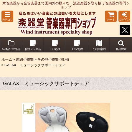
木管楽器から金管楽器まで国内外の様々な一流管楽器を取り扱う管楽器の専門シ
ョップ
カテゴリ
カート
ログイン
特価品 / 中古品
特注メッキ品
EXT処理
DCTV処理
ご利用案内
商品検索
ホーム
>
周辺小物類
>
その他小物類 (汎用)
>
GALAX ミュージックサポートチェア
GALAX ミュージックサポートチェア