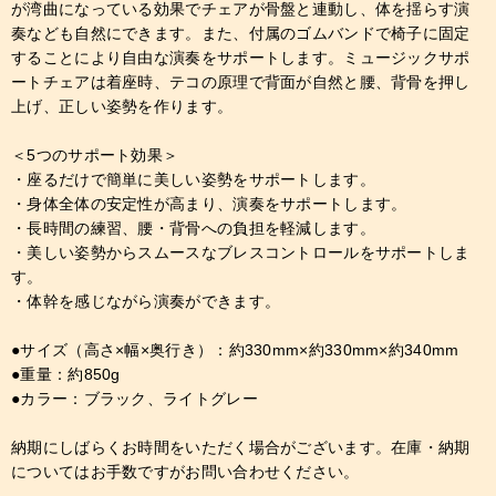
が湾曲になっている効果でチェアが骨盤と連動し、体を揺らす演
奏なども自然にできます。また、付属のゴムバンドで椅子に固定
することにより自由な演奏をサポートします。ミュージックサポ
ートチェアは着座時、テコの原理で背面が自然と腰、背骨を押し
上げ、正しい姿勢を作ります。
＜5つのサポート効果＞
・座るだけで簡単に美しい姿勢をサポートします。
・身体全体の安定性が高まり、演奏をサポートします。
・長時間の練習、腰・背骨への負担を軽減します。
・美しい姿勢からスムースなブレスコントロールをサポートしま
す。
・体幹を感じながら演奏ができます。
●サイズ（高さ×幅×奥行き）：約330mm×約330mm×約340mm
●重量：約850g
●カラー：ブラック、ライトグレー
納期にしばらくお時間をいただく場合がございます。在庫・納期
についてはお手数ですがお問い合わせください。