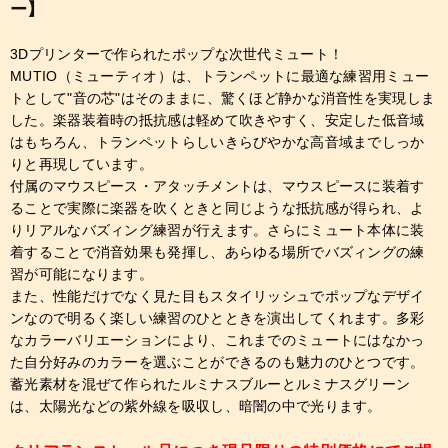
ー】
3Dプリンターで作られたポップな次世代ミュート！
MUTIO（ミューティオ）は、トランペットに最適な練習用ミュー
トとして"音の芯"はそのままに、驚くほど静かな消音性を実現しま
した。楽器装着時の抵抗感は軽めて吹きやすく、安定した低音域
はもちろん、トランペットらしいきらびやかな高音域までしっか
りと再現しています。
付属のマウスピース・アタッチメントは、マウスピースに装着す
ることで実際に楽器を吹くときと同じような抵抗感が得られ、よ
りリアルなバズィング練習が行えます。さらにミュート本体に装
着することで消音効果も発揮し、あらゆる場所でバズィングの練
習が可能になります。
また、性能だけでなく見た目もスタイリッシュでポップなデザイ
ンなので明るく楽しい練習のひとときを演出してくれます。多彩
なカラーバリエーションにより、これまでのミュートにはなかっ
た自分好みのカラーを選ぶことができるのも魅力のひとつです。
蓄光素材を混ぜて作られたルミナスブルーとルミナスグリーン
は、太陽光などの紫外線を吸収し、暗闇の中で光ります。