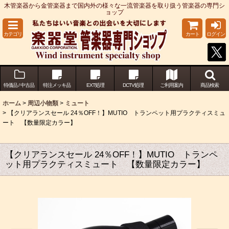
木管楽器から金管楽器まで国内外の様々な一流管楽器を取り扱う管楽器の専門シ
ョップ
カテゴリ
カート
ログイン
特価品 / 中古品
特注メッキ品
EXT処理
DCTV処理
ご利用案内
商品検索
ホーム
>
周辺小物類
>
ミュート
>
【クリアランスセール 24％OFF！】MUTIO トランペット用プラクティスミュ
ート 【数量限定カラー】
【クリアランスセール 24％OFF！】MUTIO トランペ
ット用プラクティスミュート 【数量限定カラー】