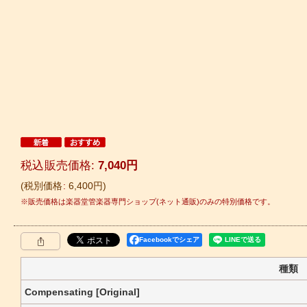
税込
:
7,040
円
税別価格
:
6,400
円
Facebookでシェア
種類
Compensating [Original]