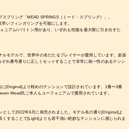
ブスプリング「MEAD SPRINGS（ミード・スプリング）」。
素早いフィンガリングを可能にします。
ォニアム/バリトン用があり、いずれも性能を最大限に引き出すた
のオリジナルモデルで、世界中の名だたるプレイヤーが愛用しています。楽器
れぞれ番号通りに正しくセットすることで非常に統一性のあるテンシ
に[Original]より軽めのテンションで設計されています。1番〜3番
en Mead氏ご本人もユーフォニアムで愛用されています。
して2022年6月に発売されました。モデル名の通り[Original]よ
m長くすることで[Light]よりも若干強い絶妙なテンションに感じられま