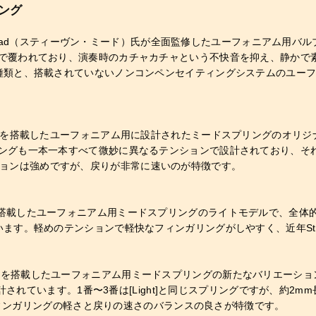
ング
 Mead（スティーヴン・ミード）氏が全面監修したユーフォニアム用バル
で覆われており、演奏時のカチャカチャという不快音を抑え、静かで
種類と、搭載されていないノンコンペンセイティングシステムのユーフ
ティングシステムを搭載したユーフォニアム用に設計されたミードスプリング
ングも一本一本すべて微妙に異なるテンションで設計されており、そ
にテンションは強めですが、戻りが非常に速いのが特徴です。
システムを搭載したユーフォニアム用ミードスプリングのライトモデルで、全体的
す。軽めのテンションで軽快なフィンガリングがしやすく、近年Stev
グシステムを搭載したユーフォニアム用ミードスプリングの新たなバリエーションと
計されています。1番〜3番は[Light]と同じスプリングですが、約2m
。フィンガリングの軽さと戻りの速さのバランスの良さが特徴です。