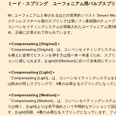
ミード・スプリング ユーフォニアム用バルブスプリ
Mr. ユーフォニアムと称されるほどの世界的ソリスト Steven
ステンレススチール製のスプリングは薄いフッ素樹脂のチューブ
コンペンセイティングシステムが搭載されたユーフォニアム用3
め、正確に計算されて作られています。
＜Compensating [Original]＞
「Compensating [Original]」は、コンペンセイ
を構えた姿勢でピストンを押す力は指一本一本違うため、スプリ
ョンに感じられます。[Light]や[Medium]に比べて全体的
＜Compensating [Light]＞
「Compensating [Light]」は、コンペンセイティング
は軽めの同じスプリングで、4番のみ異なるスプリングになっていま
＜Compensating [Medium]＞
「Compensating [Medium]」は、コンペンセイティン
りは軽く、[Light]よりは若干強めという中間的なテンションで設
す。[Light]同様、4番のみ異なるスプリングになっています