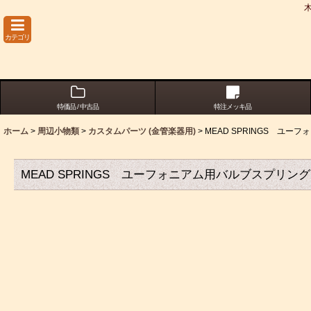
カテゴリ
特価品 / 中古品
特注メッキ品
ホーム
>
周辺小物類
>
カスタムパーツ (金管楽器用)
>
MEAD SPRINGS ユ
MEAD SPRINGS ユーフォニアム用バルブスプリング