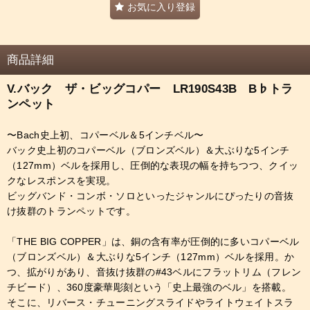
お気に入り登録
商品詳細
V.バック ザ・ビッグコパー LR190S43B B♭トラ
ンペット
〜Bach史上初、コパーベル＆5インチベル〜
バック史上初のコパーベル（ブロンズベル）＆大ぶりな5インチ
（127mm）ベルを採用し、圧倒的な表現の幅を持ちつつ、クイッ
クなレスポンスを実現。
ビッグバンド・コンボ・ソロといったジャンルにぴったりの音抜
け抜群のトランペットです。
「THE BIG COPPER」は、銅の含有率が圧倒的に多いコパーベル
（ブロンズベル）＆大ぶりな5インチ（127mm）ベルを採用。か
つ、拡がりがあり、音抜け抜群の#43ベルにフラットリム（フレン
チビード）、360度豪華彫刻という「史上最強のベル」を搭載。
そこに、リバース・チューニングスライドやライトウェイトスラ