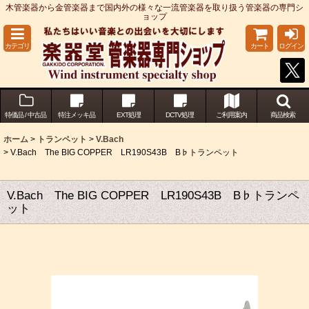
木管楽器から金管楽器まで国内外の様々な一流管楽器を取り扱う管楽器の専門シ
ョップ
カテゴリ
カート
ログイン
特価品 / 中古品
特注メッキ品
EXT処理
DCTV処理
ご利用案内
商品検索
ホーム
>
トランペット
>
V.Bach
>
V.Bach The BIG COPPER LR190S43B B♭トランペット
V.Bach The BIG COPPER LR190S43B B♭トランペ
ット