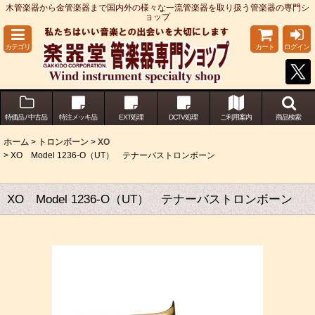
木管楽器から金管楽器まで国内外の様々な一流管楽器を取り扱う管楽器の専門シ
ョップ
カテゴリ
カート
ログイン
特価品 / 中古品
特注メッキ品
EXT処理
DCTV処理
ご利用案内
商品検索
ホーム
>
トロンボーン
>
XO
>
XO Model 1236-O（UT） テナーバストロンボーン
XO Model 1236-O（UT） テナーバストロンボーン