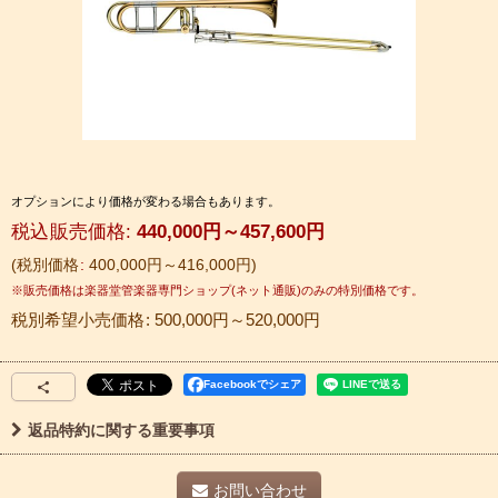
オプションにより価格が変わる場合もあります。
税込
:
440,000
円
～457,600
円
税別価格
:
400,000
円
～416,000
円
税別希望小売価格
:
500,000
円
～520,000
円
Facebookでシェア
返品特約に関する重要事項
お問い合わせ