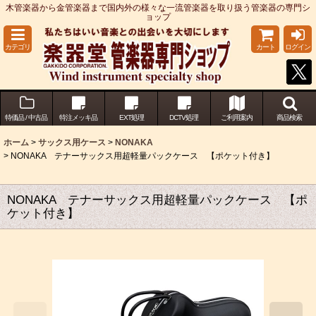
木管楽器から金管楽器まで国内外の様々な一流管楽器を取り扱う管楽器の専門シ
ョップ
カテゴリ
カート
ログイン
特価品 / 中古品
特注メッキ品
EXT処理
DCTV処理
ご利用案内
商品検索
ホーム
>
サックス用ケース
>
NONAKA
>
NONAKA テナーサックス用超軽量パックケース 【ポケット付き】
NONAKA テナーサックス用超軽量パックケース 【ポ
ケット付き】