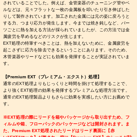
されていることでした。例えば、金管楽器のチューニング管やベ
ルなどは、元々フラットな一枚の金属板を叩いたり引き伸ばした
りして製作されています。加工された金属には元の姿に戻ろうと
する力、つまり応力が発生します。今までは焼き鈍しなど、パー
ツごとに熱を加える方法が採られていましたが、この方法では金
属疲労を早めるなどのリスクが生じます。
EXT処理の特筆すべきことは、熱を加えないために、金属疲労を
起こさずに応力を除去できるということにあります。そのため、
木管楽器やリードなどにも効果を発揮することが実証されていま
す。
【Premium EXT（プレミアム・エクスト）処理】
通常のEXT処理よりもじっくりと時間を掛けて処理することで、
より強くEXT処理の効果を発揮するプレミアムな処理方法です。
通常のEXT処理製品よりもさらに効果を実感したい方にお薦めで
す。
※EXT処理の際にリードを箱やパッケージから取り出すため、フ
ィルムや箱、フローパックのパッケージなどは開封されます。ま
た、Premium EXT処理されたリードはリード裏面に【赤