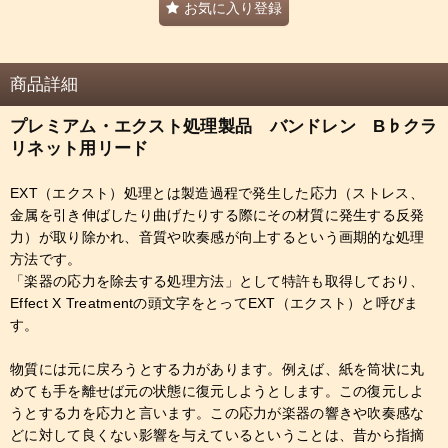
お気に入り登録
商品詳細
プレミアム・エクスト処理製品 バンドレン B♭クラ
リネット用リード
EXT（エクスト）処理とは製造過程で発生した応力（ストレス、
金属を引き伸ばしたり曲げたりする際にその材質に発生する反発
力）が取り除かれ、音質や吹奏感が向上するという画期的な処理
方法です。
「楽器の応力を除去する処理方法」として特許も取得しており、
Effect X Treatmentの頭文字をとってEXT（エクスト）と呼びま
す。
物質には元に戻ろうとする力があります。例えば、紙を筒状に丸
めても手を離せば元の状態に復元しようとします。この復元しよ
うとする力を応力と言います。この応力が楽器の響きや吹奏感な
どに対して良くない影響を与えているということは、昔から指摘