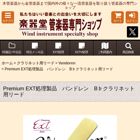
木管楽器から金管楽器まで国内外の様々な一流管楽器を取り扱う管楽器の専門シ
ョップ
カテゴリ
カート
ログイン
特価品 / 中古品
特注メッキ品
EXT処理
DCTV処理
ご利用案内
商品検索
ホーム
>
クラリネット用リード
>
Vandoren
>
Premium EXT処理製品 バンドレン B♭クラリネット用リード
Premium EXT処理製品 バンドレン B♭クラリネット
用リード