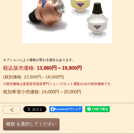
オプションにより価格が変わる場合もあります。
税込
:
13,860
円
～19,800
円
税別価格
:
12,600
円
～18,000
円
税別希望小売価格
:
14,000
円
～20,000
円
Facebookでシェア
種類
を選択してください