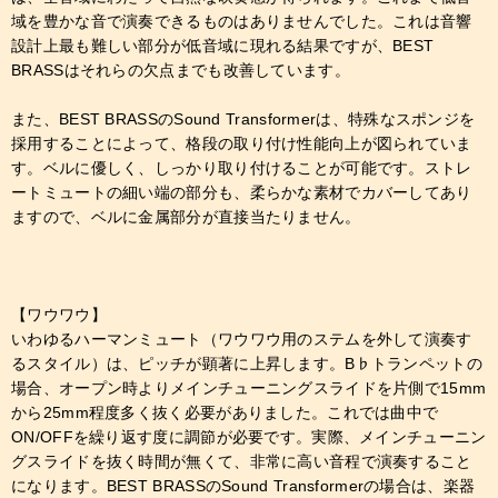
域を豊かな音で演奏できるものはありませんでした。これは音響
設計上最も難しい部分が低音域に現れる結果ですが、BEST
BRASSはそれらの欠点までも改善しています。
また、BEST BRASSのSound Transformerは、特殊なスポンジを
採用することによって、格段の取り付け性能向上が図られていま
す。ベルに優しく、しっかり取り付けることが可能です。ストレ
ートミュートの細い端の部分も、柔らかな素材でカバーしてあり
ますので、ベルに金属部分が直接当たりません。
【ワウワウ】
いわゆるハーマンミュート（ワウワウ用のステムを外して演奏す
るスタイル）は、ピッチが顕著に上昇します。B♭トランペットの
場合、オープン時よりメインチューニングスライドを片側で15mm
から25mm程度多く抜く必要がありました。これでは曲中で
ON/OFFを繰り返す度に調節が必要です。実際、メインチューニン
グスライドを抜く時間が無くて、非常に高い音程で演奏すること
になります。BEST BRASSのSound Transformerの場合は、楽器