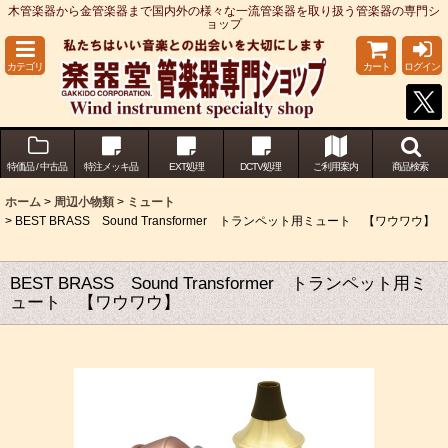
木管楽器から金管楽器まで国内外の様々な一流管楽器を取り扱う管楽器の専門シ
ョップ
カテゴリ
カート
ログイン
特価品 / 中古品
特注メッキ品
EXT処理
DCTV処理
ご利用案内
商品検索
ホーム
>
周辺小物類
>
ミュート
>
BEST BRASS Sound Transformer トランペット用ミュート 【ワウワウ】
BEST BRASS Sound Transformer トランペット用ミ
ュート 【ワウワウ】