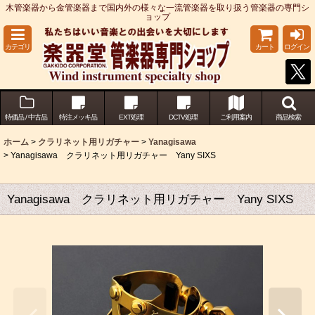
木管楽器から金管楽器まで国内外の様々な一流管楽器を取り扱う管楽器の専門シ
ョップ
カテゴリ
カート
ログイン
特価品 / 中古品
特注メッキ品
EXT処理
DCTV処理
ご利用案内
商品検索
ホーム
>
クラリネット用リガチャー
>
Yanagisawa
>
Yanagisawa クラリネット用リガチャー Yany SIXS
Yanagisawa クラリネット用リガチャー Yany SIXS