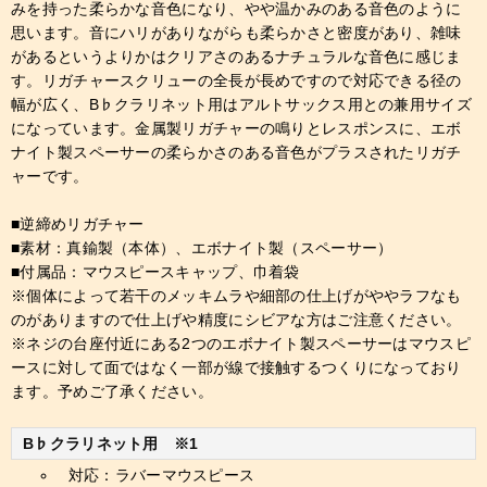
みを持った柔らかな音色になり、やや温かみのある音色のように
思います。音にハリがありながらも柔らかさと密度があり、雑味
があるというよりかはクリアさのあるナチュラルな音色に感じま
す。リガチャースクリューの全長が長めですので対応できる径の
幅が広く、B♭クラリネット用はアルトサックス用との兼用サイズ
になっています。金属製リガチャーの鳴りとレスポンスに、エボ
ナイト製スペーサーの柔らかさのある音色がプラスされたリガチ
ャーです。
■逆締めリガチャー
■素材：真鍮製（本体）、エボナイト製（スペーサー）
■付属品：マウスピースキャップ、巾着袋
※個体によって若干のメッキムラや細部の仕上げがややラフなも
のがありますので仕上げや精度にシビアな方はご注意ください。
※ネジの台座付近にある2つのエボナイト製スペーサーはマウスピ
ースに対して面ではなく一部が線で接触するつくりになっており
ます。予めご了承ください。
B♭クラリネット用 ※1
対応：ラバーマウスピース