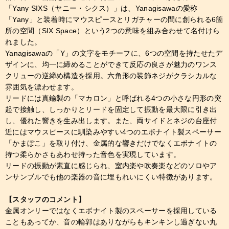
「Yany SIXS（ヤニー・シクス）」は、Yanagisawaの愛称
「Yany」と装着時にマウスピースとリガチャーの間に創られる6箇
所の空間（SIX Space）という2つの意味を組み合わせて名付けら
れました。
Yanagisawaの「Y」の文字をモチーフに、6つの空間を持たせたデ
ザインに、均一に締めることができて反応の良さが魅力のワンス
クリューの逆締め構造を採用。六角形の装飾ネジがクラシカルな
雰囲気を漂わせます。
リードには真鍮製の「マカロン」と呼ばれる4つの小さな円形の突
起で接触し、しっかりとリードを固定して振動を最大限に引き出
し、優れた響きを生み出します。また、両サイドとネジの台座付
近にはマウスピースに馴染みやすい4つのエボナイト製スペーサー
「かまぼこ」を取り付け、金属的な響きだけでなくエボナイトの
持つ柔らかさもあわせ持った音色を実現しています。
リードの振動が素直に感じられ、室内楽や吹奏楽などのソロやア
ンサンブルでも他の楽器の音に埋もれいにくい特徴があります。
【スタッフのコメント】
金属オンリーではなくエボナイト製のスペーサーを採用している
こともあってか、音の輪郭はありながらもキンキンし過ぎない丸