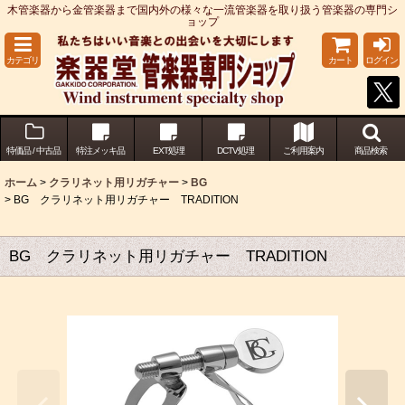
木管楽器から金管楽器まで国内外の様々な一流管楽器を取り扱う管楽器の専門シ
ョップ
カテゴリ
カート
ログイン
特価品 / 中古品
特注メッキ品
EXT処理
DCTV処理
ご利用案内
商品検索
ホーム
>
クラリネット用リガチャー
>
BG
>
BG クラリネット用リガチャー TRADITION
BG クラリネット用リガチャー TRADITION