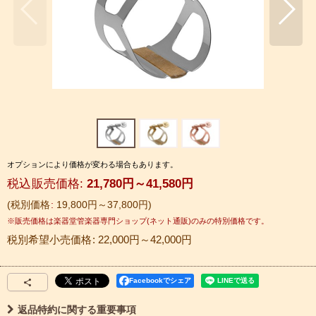
オプションにより価格が変わる場合もあります。
税込
:
21,780
円
～41,580
円
税別価格
:
19,800
円
～37,800
円
税別希望小売価格
:
22,000
円
～42,000
円
Facebookでシェア
返品特約に関する重要事項