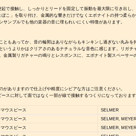
突起で接触し、しっかりとリードを固定して振動を最大限に引き出し
まぼこ」を取り付け、金属的な響きだけでなくエボナイトの持つ柔ら
ンサンブルでも他の楽器の音に埋もれいにくい特徴があります。
こともあってか、音の輪郭はありながらもキンキンし過ぎない丸みを
というよりかはクリアさのあるナチュラルな音色に感じます。リガチ
。金属製リガチャーの鳴りとレスポンスに、エボナイト製スペーサー
のがありますので仕上げや精度にシビアな方はご注意ください。
ピースに対して面ではなく一部が線で接触するつくりになっておりま
ーマウスピース
SELMER
ーマウスピース
SELMER, MEYE
ーマウスピース
SELMER, MEYE