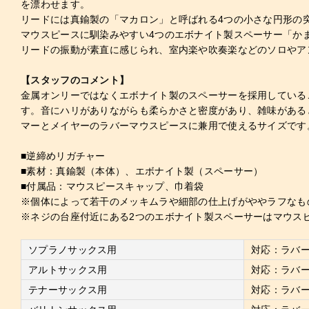
を漂わせます。
リードには真鍮製の「マカロン」と呼ばれる4つの小さな円形の
マウスピースに馴染みやすい4つのエボナイト製スペーサー「か
リードの振動が素直に感じられ、室内楽や吹奏楽などのソロやア
【スタッフのコメント】
金属オンリーではなくエボナイト製のスペーサーを採用している
す。音にハリがありながらも柔らかさと密度があり、雑味がある
マーとメイヤーのラバーマウスピースに兼用で使えるサイズです
■逆締めリガチャー
■素材：真鍮製（本体）、エボナイト製（スペーサー）
■付属品：マウスピースキャップ、巾着袋
※個体によって若干のメッキムラや細部の仕上げがややラフなも
※ネジの台座付近にある2つのエボナイト製スペーサーはマウス
ソプラノサックス用
対応：ラバ
アルトサックス用
対応：ラバ
テナーサックス用
対応：ラバ