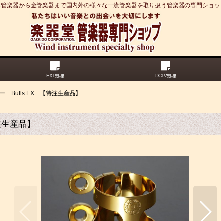
木管楽器から金管楽器まで国内外の様々な一流管楽器を取り扱う管楽器の専門ショッ
EXT処理
DCTV処理
ー Bulls EX 【特注生産品】
特注生産品】