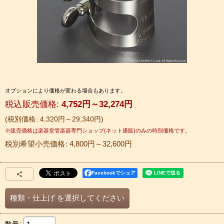
オプションにより価格が変わる場合もあります。
税込
:
4,752
円
～32,274
円
税別価格
:
4,320
円
～29,340
円
税別希望小売価格
:
4,800
円
～32,600
円
Facebookでシェア
種類・仕上げ
を選択してください
数量
: