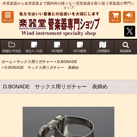
木管楽器から金管楽器まで国内外の様々な一流管楽器を取り扱う管楽器の専門シ
ョップ
カテゴリ
カート
ログイン
特価品 / 中古品
特注メッキ品
EXT処理
DCTV処理
ご利用案内
商品検索
ホーム
>
サックス用リガチャー
>
D.BONADE
>
D.BONADE サックス用リガチャー 表締め
D.BONADE サックス用リガチャー 表締め