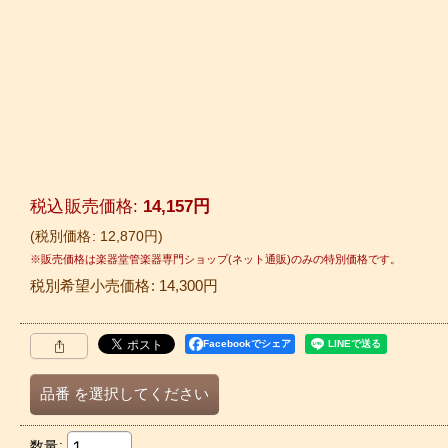
税込
:
14,157
円
税別価格
:
12,870
円
税別希望小売価格
:
14,300
円
Facebookでシェア
品番
を選択してください
数量
: