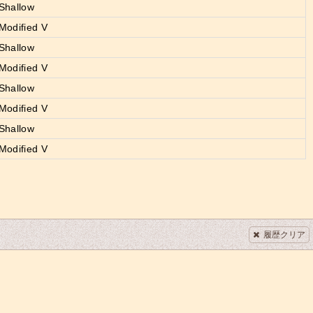
allow
ified V
allow
ified V
allow
ified V
allow
ified V
履歴クリア